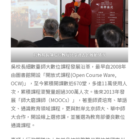
前教務長陳昭珍教授分享過去的推動情況
吳校長細數臺師大數位課程發展沿革，最早自2008年
由圖書館開設「開放式課程(Open Course Ware,
OCW)」，至今累積開課數近670堂，多達11萬使用人
次，累積課程瀏覽量超過300萬人次。後來2013年發
展「師大磨課師（MOOCs）」，著重師資培育、華語
文、通識教育領域課程，更與對岸北京師大、華中師
大合作，開設線上選修課，並獲選為教育部優良數位
通識課程。