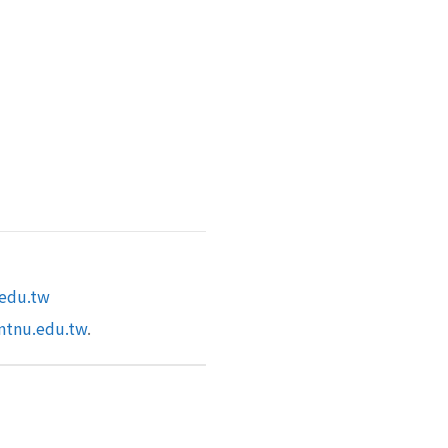
edu.tw
ntnu.edu.tw
.