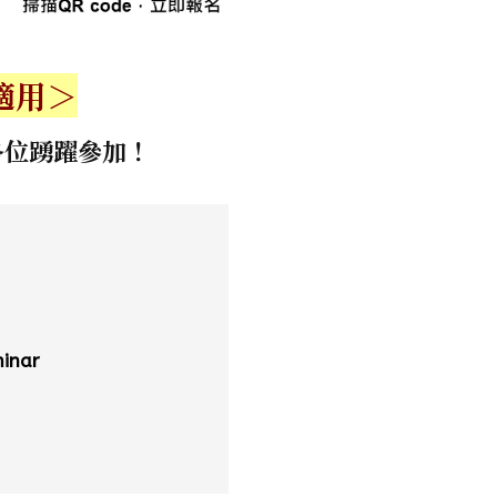
適用＞
各位踴躍參加！
minar