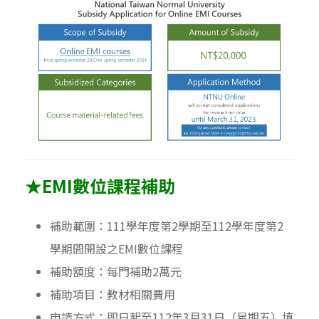
★
EMI
數位課程補助
補助範圍：
111
學年度第
2
學期至
112
學年度第
2
學期間開設之
EMI
數位課程
補助額度：每門補助
2
萬元
補助項目：教材相關費用
申請方式：即日起至
112
年
3
月
31
日（星期五）填