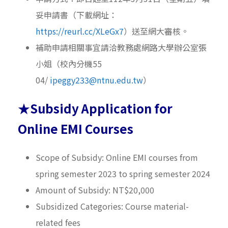
妥申請書（
下載網址：
https://reurl.cc/XLeGx7
）
送至網大審核。
補助申請相關事宜請洽教務處網路大學辦公室張
小姐（校內分機
55
04/
ipeggy233@ntnu.edu.tw
）
★Subsidy Application for
Online EMI Courses
Scope of Subsidy: Online EMI courses from
spring semester 2023 to spring semester 2024
Amount of Subsidy: NT$20,000
Subsidized Categories: Course material-
related fees