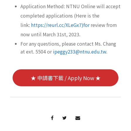
Application Method: NTNU Online will accept
completed applications (Here is the
link:
https://reurl.cc/XLeGx7)for
review from
now until March 31st, 2023.
For any questions, please contact Ms. Chang
at ext. 5504 or
ipeggy233@ntnu.edu.tw
.
★ 申請書下載 / Apply Now ★