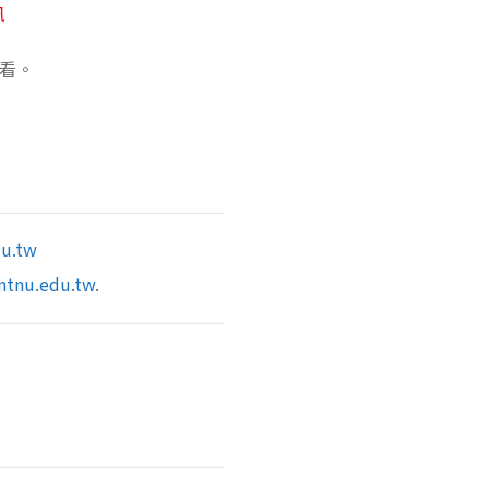
訊
看。
du.tw
ntnu.edu.tw
.