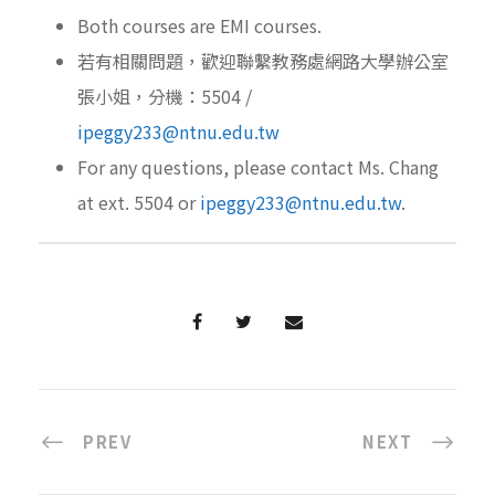
Both courses are EMI courses.
若有相關問題，歡迎聯繫教務處網路大學辦公室
張小姐，分機：5504 /
ipeggy233@ntnu.edu.tw
For any questions, please contact Ms. Chang
at ext. 5504 or
ipeggy233@ntnu.edu.tw
.
PREV
NEXT