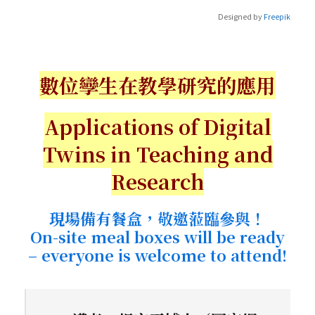
Designed by
Freepik
數位孿生在教學研究的應用
Applications of Digital
Twins in Teaching and
Research
現場備有餐盒，敬邀蒞臨參與！
On-site meal boxes will be ready
– everyone is welcome to attend!