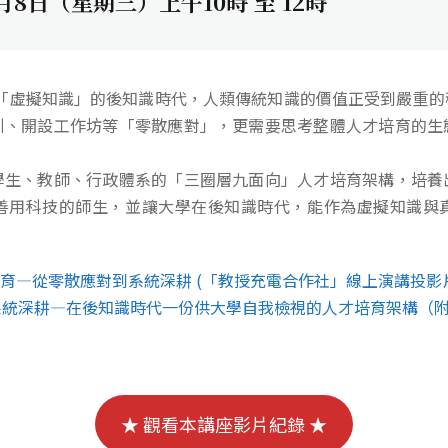
月8日（星期三）上午10時 至 12時
產生「虛擬知識」的後知識時代，人類傳統知識的價值正受到嚴重
引、開設工作坊等「零散應對」，更需要思考整體人才培育的生
學生、教師、行政體系的「三圈層九面向」人才培育架構，培養
善用科技的師生，並讓大學在後知識時代，能作為虛擬知識與
培育—從零散應對到系統深耕 (「教授充電合作社」線上演講投影
系統深耕—在後知識時代一份供大學自我檢視的人才培育架構（
★ 觀看本講座影片紀錄 ★