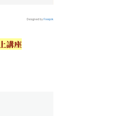
Designed by
Freepik
上講座