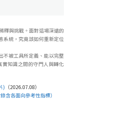
的稀釋與挑戰。面對這場深遠的
態系統，究竟該如何重新定位
出不被工具所定義、能以完整
真實知識之間的守門人與轉化
片)
（2026.07.08）
附錄含各面向參考性指標）