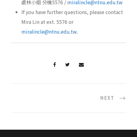
處林小姐 分機5576 /
miralincle@ntnu.edu.tw
If you have further questions, please contact
Mira Lin at ext. 5576 or
miralincle@ntnu.edu.tw
.
NEXT