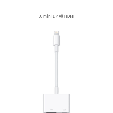
3. mini DP 轉 HDMI