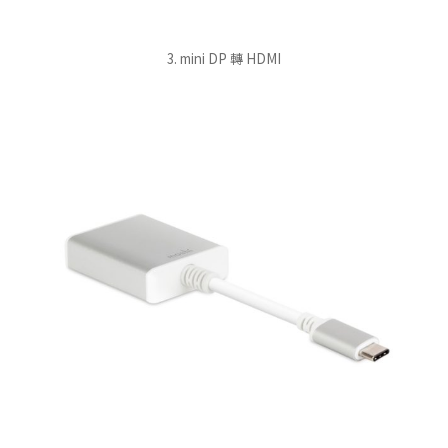
3. mini DP 轉 HDMI