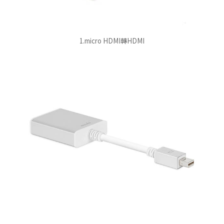
1.micro HDMI轉HDMI