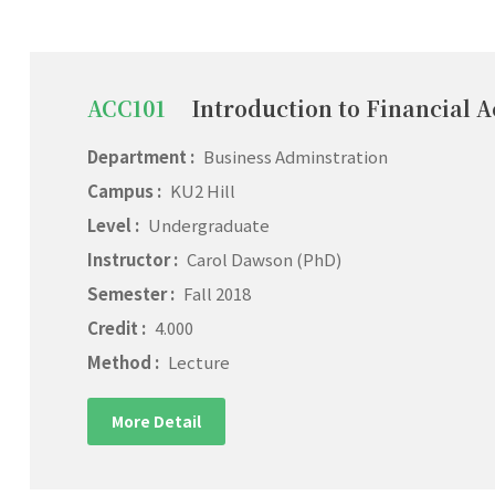
ACC101
Introduction to Financial 
Department :
Business Adminstration
Campus :
KU2 Hill
Level :
Undergraduate
Instructor :
Carol Dawson (PhD)
Semester :
Fall 2018
Credit :
4.000
Method :
Lecture
More Detail