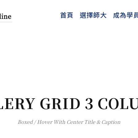
首頁
選擇師大
成為學
LERY GRID 3 COL
Boxed / Hover With Center Title & Caption