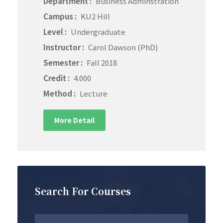
Department :
Business Adminstration
Campus :
KU2 Hill
Level :
Undergraduate
Instructor :
Carol Dawson (PhD)
Semester :
Fall 2018
Credit :
4.000
Method :
Lecture
More Detail
Search For Courses