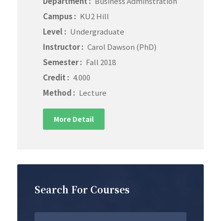
Department :
Business Adminstration
Campus :
KU2 Hill
Level :
Undergraduate
Instructor :
Carol Dawson (PhD)
Semester :
Fall 2018
Credit :
4.000
Method :
Lecture
More Detail
Search For Courses