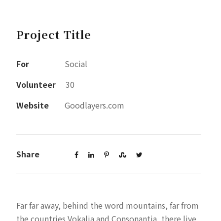
Project Title
For
Social
Volunteer
30
Website
Goodlayers.com
Share
Far far away, behind the word mountains, far from
the countries Vokalia and Consonantia, there live