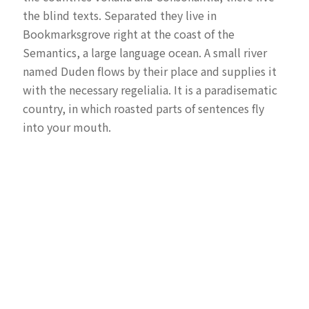
the blind texts. Separated they live in
Bookmarksgrove right at the coast of the
Semantics, a large language ocean. A small river
named Duden flows by their place and supplies it
with the necessary regelialia. It is a paradisematic
country, in which roasted parts of sentences fly
into your mouth.