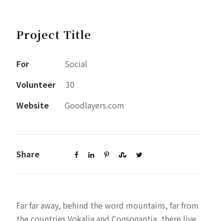
Project Title
For
Social
Volunteer
30
Website
Goodlayers.com
Share
Far far away, behind the word mountains, far from
the countries Vokalia and Consonantia, there live