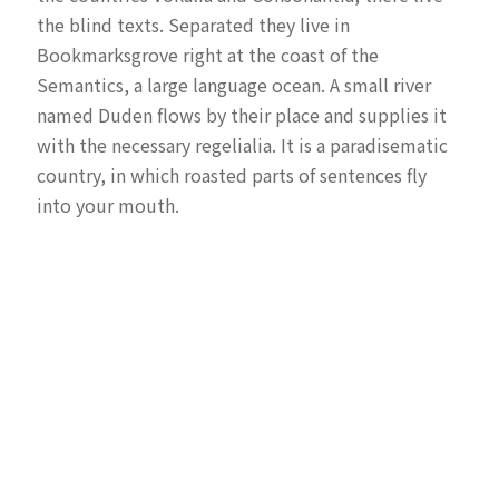
the blind texts. Separated they live in
Bookmarksgrove right at the coast of the
Semantics, a large language ocean. A small river
named Duden flows by their place and supplies it
with the necessary regelialia. It is a paradisematic
country, in which roasted parts of sentences fly
into your mouth.