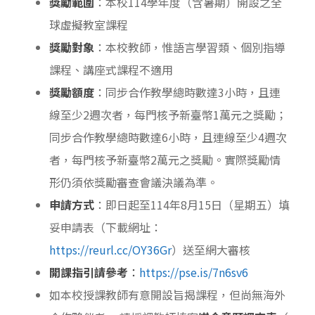
獎勵範圍
：本校114學年度（含暑期）開設之全
球虛擬教室課程
獎勵對象
：本校教師，惟語言學習類、個別指導
課程、講座式課程不適用
獎勵額度
：同步合作教學總時數達3小時，且連
線至少2週次者，每門核予新臺幣1萬元之獎勵；
同步合作教學總時數達6小時，且連線至少4週次
者，每門核予新臺幣2萬元之獎勵。實際獎勵情
形仍須依獎勵審查會議決議為準。
申請方式
：即日起至114年8月15日（星期五）填
妥申請表（下載網址：
https://reurl.cc/OY36Gr
）送至網大審核
開課指引請參考
：
https://pse.is/7n6sv6
如本校授課教師有意開設旨揭課程，但尚無海外