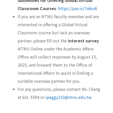
Guidelines for Offering Global Virtual
Classroom Courses
:
https://pse.is/7n6sv6
If you are an NTNU faculty member and are
interested in offering a Global Virtual
Classroom course but lack an overseas
partner, please fill out the
interest survey
.
NTNU Online under the Academic Affairs
Office will collect responses by August 15,
2025, and forward them to the Office of
International Affairs to assist in finding a
suitable overseas partner for you.
For any questions, please contact Ms. Chang
at Ext. 5504 or
ipeggy233@ntnu.edu.tw
.