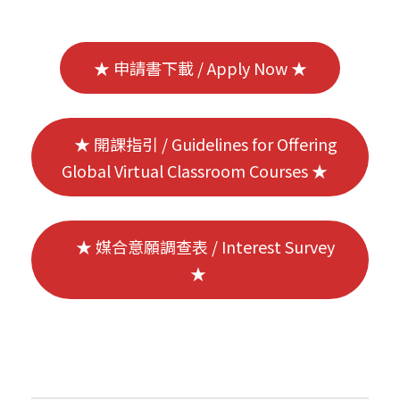
★ 申請書下載 / Apply Now ★
★ 開課指引 / Guidelines for Offering
Global Virtual Classroom Courses ★
★ 媒合意願調查表 / Interest Survey
★