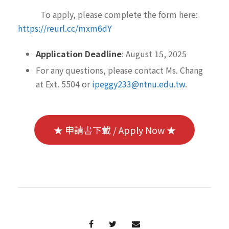
To apply, please complete the form here:
https://reurl.cc/mxm6dY
Application Deadline
: August 15, 2025
For any questions, please contact Ms. Chang
at Ext. 5504 or
ipeggy233@ntnu.edu.tw
.
★ 申請書下載 / Apply Now ★