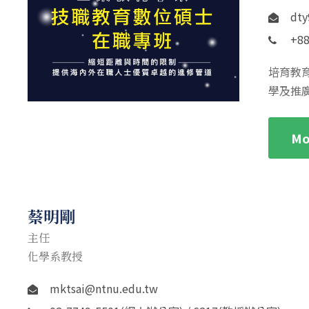
dty
+88
培育教
學及推
Mo
蔡明剛
主任
化學系教授
mktsai@ntnu.edu.tw