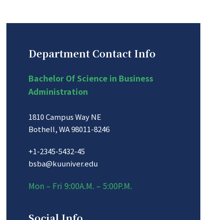
Department Contact Info
Bachelor Of Science in Business
Administration
1810 Campus Way NE
Bothell, WA 98011-8246
+1-2345-5432-45
bsba@kuuniver.edu
Mon – Fri 9:00A.M. – 5:00P.M.
Social Info