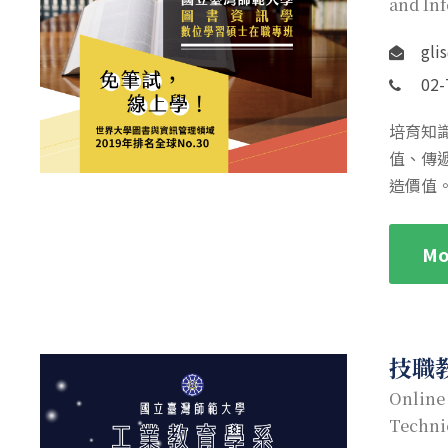
and In
gli
02-
培育知
值、傳
造價值
Mo
技職
Online
Techni