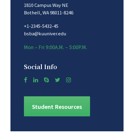
1810 Campus Way NE
Bothell, WA 98011-8246
+1-2345-5432-45
bsba@kuuniver.edu
Mon – Fri 9:00A.M. – 5:00P.M.
Social Info
Student Resources