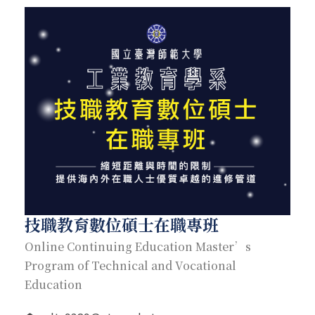
技職教育數位碩士在職專班
Online Continuing Education Master’s
Program of Technical and Vocational
Education