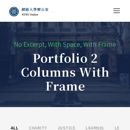
No Excerpt, With Space, With Frame
Portfolio 2
Columns With
Frame
ALL
CHARITY
JUSTICE
LEARN01
LE