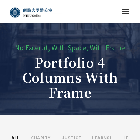
No Excerpt, With Space, With Frame
Portfolio 4
Columns With
Frame
ALL
CHARITY
JUSTICE
LEARN01
LE