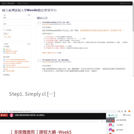
Step1. Simply cl […]