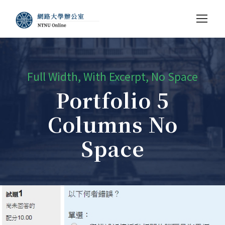
Full Width, With Excerpt, No Space
Portfolio 5
Columns No
Space