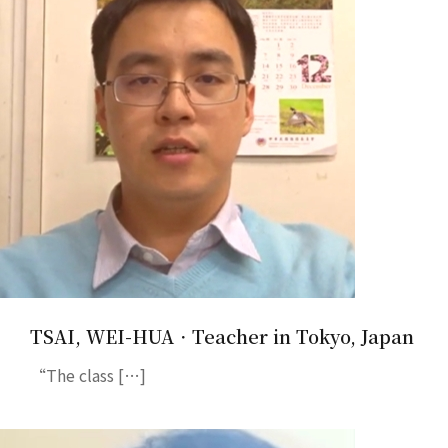
TSAI, WEI-HUA．Teacher in Tokyo, Japan
“The class […]