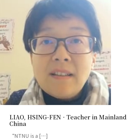
LIAO, HSING-FEN．Teacher in Mainland
China
“NTNU is a […]