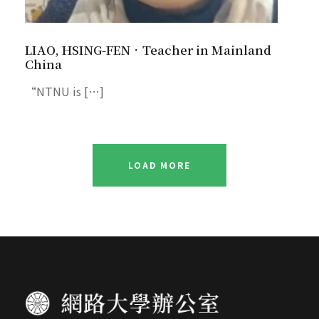
LIAO, HSING-FEN．Teacher in Mainland
China
“NTNU is […]
LOAD MORE