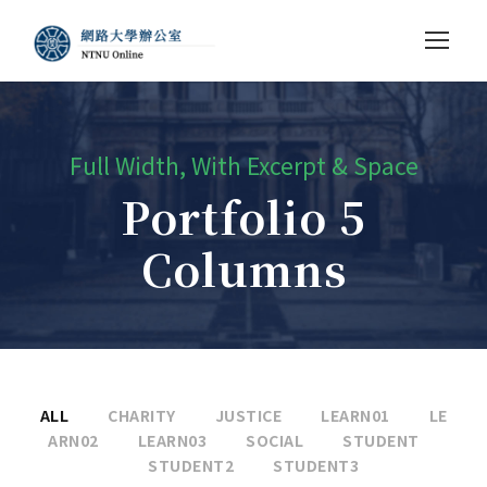
Full Width, With Excerpt & Space
Portfolio 5
Columns
ALL
CHARITY
JUSTICE
LEARN01
LE
ARN02
LEARN03
SOCIAL
STUDENT
STUDENT2
STUDENT3