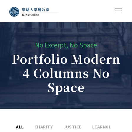
No Excerpt, No Space
Portfolio Modern
4 Columns No
Space
ALL
CHARITY
JUSTICE
LEARN01