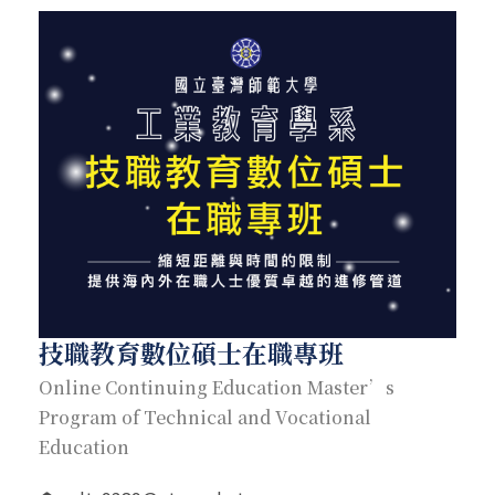
技職教育數位碩士在職專班
Online Continuing Education Master’s
Program of Technical and Vocational
Education