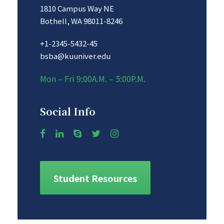
1810 Campus Way NE
Bothell, WA 98011-8246
+1-2345-5432-45
bsba@kuuniver.edu
Mon – Fri 9:00A.M. – 5:00P.M.
Social Info
Student Resources