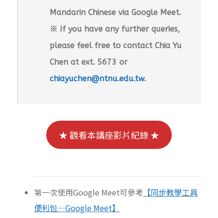
Mandarin Chinese via Google Meet.
※ If you have any further queries,
please feel free to contact Chia Yu
Chen at ext. 5673 or
chiayuchen@ntnu.edu.tw
.
★ 觀看本講座影片紀錄 ★
第一次使用Google Meet可參考
【同步教學工具
便利包—Google Meet】