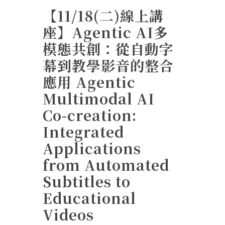
【11/18(二)線上講
座】Agentic AI多
模態共創：從自動字
幕到教學影音的整合
應用 Agentic
Multimodal AI
Co-creation:
Integrated
Applications
from Automated
Subtitles to
Educational
Videos