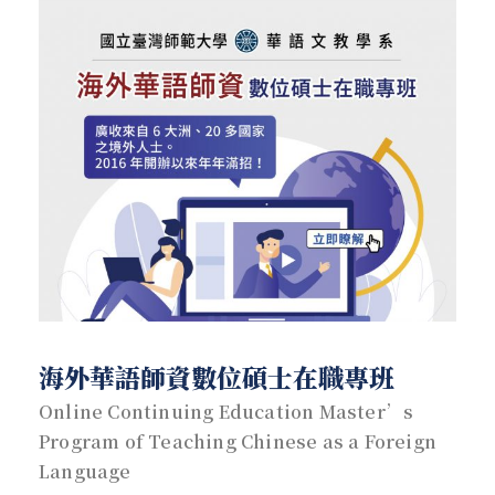
海外華語師資數位碩士在職專班
Online Continuing Education Master’s
Program of Teaching Chinese as a Foreign
Language