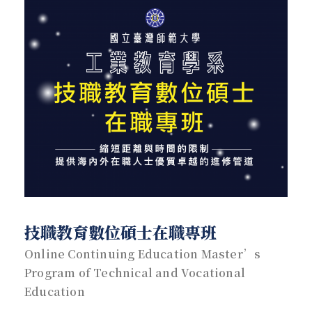
技職教育數位碩士在職專班
Online Continuing Education Master’s
Program of Technical and Vocational
Education